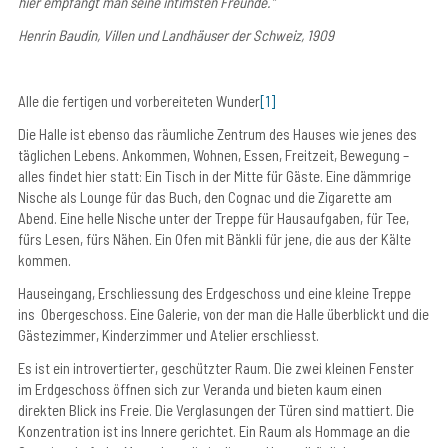
hier empfängt man seine intimsten Freunde.“
Henrin Baudin, Villen und Landhäuser der Schweiz, 1909
Alle die fertigen und vorbereiteten Wunder
[1]
Die Halle ist ebenso das räumliche Zentrum des Hauses wie jenes des
täglichen Lebens. Ankommen, Wohnen, Essen, Freitzeit, Bewegung –
alles findet hier statt: Ein Tisch in der Mitte für Gäste. Eine dämmrige
Nische als Lounge für das Buch, den Cognac und die Zigarette am
Abend. Eine helle Nische unter der Treppe für Hausaufgaben, für Tee,
fürs Lesen, fürs Nähen. Ein Ofen mit Bänkli für jene, die aus der Kälte
kommen.
Hauseingang, Erschliessung des Erdgeschoss und eine kleine Treppe
ins Obergeschoss. Eine Galerie, von der man die Halle überblickt und die
Gästezimmer, Kinderzimmer und Atelier erschliesst.
Es ist ein introvertierter, geschützter Raum. Die zwei kleinen Fenster
im Erdgeschoss öffnen sich zur Veranda und bieten kaum einen
direkten Blick ins Freie. Die Verglasungen der Türen sind mattiert. Die
Konzentration ist ins Innere gerichtet. Ein Raum als Hommage an die