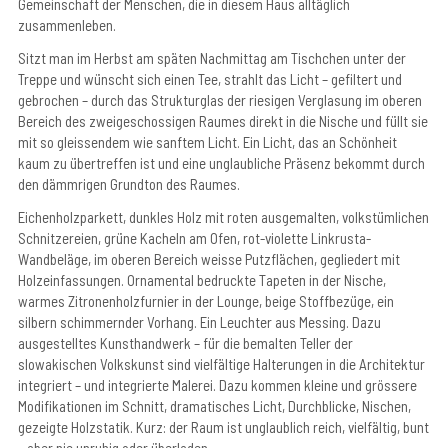
Gemeinschaft der Menschen, die in diesem Haus alltäglich
zusammenleben.
Sitzt man im Herbst am späten Nachmittag am Tischchen unter der
Treppe und wünscht sich einen Tee, strahlt das Licht – gefiltert und
gebrochen – durch das Strukturglas der riesigen Verglasung im oberen
Bereich des zweigeschossigen Raumes direkt in die Nische und füllt sie
mit so gleissendem wie sanftem Licht. Ein Licht, das an Schönheit
kaum zu übertreffen ist und eine unglaubliche Präsenz bekommt durch
den dämmrigen Grundton des Raumes.
Eichenholzparkett, dunkles Holz mit roten ausgemalten, volkstümlichen
Schnitzereien, grüne Kacheln am Ofen, rot-violette Linkrusta-
Wandbeläge, im oberen Bereich weisse Putzflächen, gegliedert mit
Holzeinfassungen. Ornamental bedruckte Tapeten in der Nische,
warmes Zitronenholzfurnier in der Lounge, beige Stoffbezüge, ein
silbern schimmernder Vorhang. Ein Leuchter aus Messing. Dazu
ausgestelltes Kunsthandwerk – für die bemalten Teller der
slowakischen Volkskunst sind vielfältige Halterungen in die Architektur
integriert – und integrierte Malerei. Dazu kommen kleine und grössere
Modifikationen im Schnitt, dramatisches Licht, Durchblicke, Nischen,
gezeigte Holzstatik. Kurz: der Raum ist unglaublich reich, vielfältig, bunt