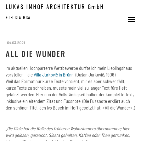
Skip to content
LUKAS IMHOF ARCHITEKTUR GmbH
ETH SIA BSA
Toggle 
Menu
04.03.2021
ALL DIE WUNDER
Im aktuellen Hochparterre Wettbewerbe durfte ich mein Lieblingshaus
vorstellen – die
Villa Jurkovič in Brünn
. (Dušan Jurkovič, 1906)
Weil das Format nur kurze Texte vorsieht, mir es aber schwer fällt,
kurze Texte zu schreiben, musste mein viel zu langer Text fürs Heft
gekürzt werden. Hier nun der Vollständigkeit halber der komplette Text,
inklusive einleitendem Zitat und Fussnote. (Die Fussnote erklärt auch
den schönen Titel, den Ivo Bösch im Heft gesetzt hat: «All die Wunder».)
„Die Diele hat die Rolle des früheren Wohnzimmers übernommen; hier
wird gelesen, geraucht, Siesta gehalten, Kaffee oder Thee getrunken,