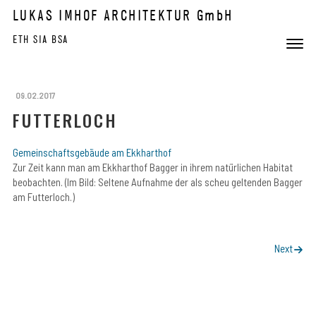
Skip to content
LUKAS IMHOF ARCHITEKTUR GmbH
ETH SIA BSA
Toggle 
Menu
09.02.2017
FUTTERLOCH
Gemeinschaftsgebäude am Ekkharthof
Zur Zeit kann man am Ekkharthof Bagger in ihrem natürlichen Habitat
beobachten. (Im Bild: Seltene Aufnahme der als scheu geltenden Bagger
am Futterloch.)
POST NAVIGATION
Next