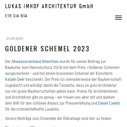
Skip to content
LUKAS IMHOF ARCHITEKTUR GmbH
ETH SIA BSA
Toggle 
Menu
24.03.2023
GOLDENER SCHEMEL 2023
Der
Abwasserverband Altenrhein
wurde für seinen Beitrag zur
Baukultur vom Heimatschutz SG/AI mit dem Preis «Goldener Schemel»
ausgezeichnet – und mit einem bronzenen Schemel der Künstlerin
Katalin Deér
beschenkt. Der Preis ist sinnvollerweise der Bauherrschaft
zugedacht und würdigt damit die Tatsache, dass es gute Architektur
nur mit guten Bauherrschaften geben kann. Preise für Architektinnen
und Architekten gibt es genug – wir freuen uns aber mit und danken
dem AVA für den schönen Anlass zur Preisverleihung und
Daniel Cavelti
für die schmeichelhafte Laudatio.
Unsere Beiträge zum Ensemble der Kläranlage sind hier zu finden: