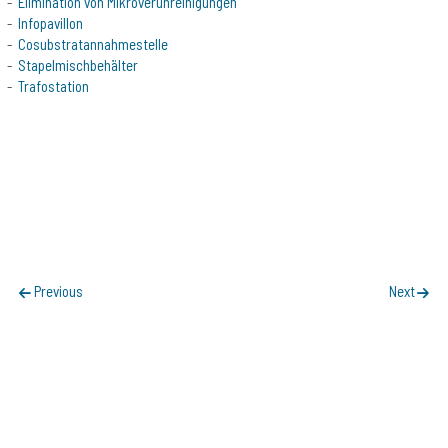
Elimination von Mikroverunreinigungen
Infopavillon
Cosubstratannahmestelle
Stapelmischbehälter
Trafostation
POST NAVIGATION
Previous
Next
FOLLOW US