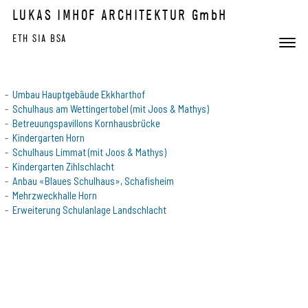
Skip to content
LUKAS IMHOF ARCHITEKTUR GmbH
ETH SIA BSA
Toggle 
Menu
Umbau Hauptgebäude Ekkharthof
Schulhaus am Wettingertobel (mit Joos & Mathys)
Betreuungspavillons Kornhausbrücke
Kindergarten Horn
Schulhaus Limmat (mit Joos & Mathys)
Kindergarten Zihlschlacht
Anbau «Blaues Schulhaus», Schafisheim
Mehrzweckhalle Horn
Erweiterung Schulanlage Landschlacht